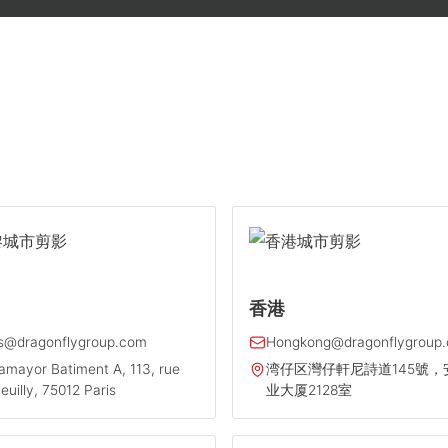
香港
is@dragonflygroup.com
Hongkong@dragonflygroup
mayor Batiment A, 113, rue
湾仔区灣仔軒尼詩道145號，
euilly, 75012 Paris
业大厦2128室